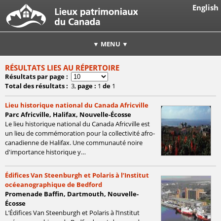
English
▼ MENU ▼
RÉSULTATS LIES AU RÉPERTOIRE
Résultats par page :
Total des résultats :
3
,
page :
1
de
1
Lieu historique national du Canada Africville
Parc Africville, Halifax, Nouvelle-Écosse
Le lieu historique national du Canada Africville est
un lieu de commémoration pour la collectivité afro-
canadienne de Halifax. Une communauté noire
d'importance historique y…
Édifices Van Steenburgh et Polaris à l’Institut
océeanographique de Bedford
Promenade Baffin, Dartmouth, Nouvelle-
Écosse
L’Édifices Van Steenburgh et Polaris à l’Institut