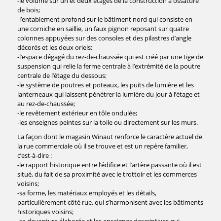
-le volume sur un et deux étages de la construction à ossature
de bois;
-l’entablement profond sur le bâtiment nord qui consiste en
une corniche en saillie, un faux pignon reposant sur quatre
colonnes appuyées sur des consoles et des pilastres d’angle
décorés et les deux oriels;
-l’espace dégagé du rez-de-chaussée qui est créé par une tige de
suspension qui relie la ferme centrale à l’extrémité de la poutre
centrale de l’étage du dessous;
-le système de poutres et poteaux, les puits de lumière et les
lanterneaux qui laissent pénétrer la lumière du jour à l’étage et
au rez-de-chaussée;
-le revêtement extérieur en tôle ondulée;
-les enseignes peintes sur la toile ou directement sur les murs.
La façon dont le magasin Winaut renforce le caractère actuel de
la rue commerciale où il se trouve et est un repère familier,
c’est-à-dire :
-le rapport historique entre l’édifice et l’artère passante où il est
situé, du fait de sa proximité avec le trottoir et les commerces
voisins;
-sa forme, les matériaux employés et les détails,
particulièrement côté rue, qui s’harmonisent avec les bâtiments
historiques voisins;
-sa devanture élaborée et les enseignes descriptives qui