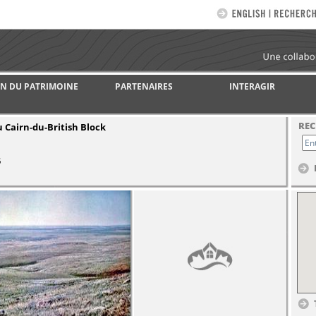
N DU PATRIMOINE
PARTENAIRES
INTERAGIR
REC
 Cairn-du-British Block
5