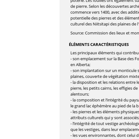
poterie. Les fouilles ont également s
de pierre. Selon les découvertes arch
commence vers 1400, avec des additions 
potentielle des pierres et des élémen
culturel des Niitsitapi des plaines de 
Source: Commission des lieux et mo
ÉLÉMENTS CARACTÉRISTIQUES
Les principaux éléments qui contribue
- son emplacement sur la Base des For
en Alberta;
- son implantation sur un monticule 
plaines, couverte de végétation mixte
- la disposition et les relations entre l
pierre, les petits cairns, les effigies 
alentours;
- la composition et l’intégrité du pa
le grand lac éphémère au pied de la b
- les pierres et les éléments physiques
attributs culturels qui y sont associés
- l’intégrité de tout vestige archéolo
que les vestiges, dans leur emplaceme
- les vues environnantes, dont celui d