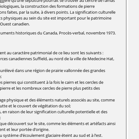
uggéré qu’une sépulture pourrait se trouver au centre de l’amas
éologiques, la construction des formations de pierre
faites, par la suite, à divers points. La signification culturelle
ts physiques au sein du site est important pour le patrimoine
l'Ouest canadien.
numents historiques du Canada, Procès-verbal, novembre 1973.
nt au caractère patrimonial de ce lieu sont les suivants :
ces canadiennes Suffield, au nord de la ville de Medecine Hat,
surélevé dans une région de prairie vallonnée des grandes
;
es pierres qui constituent à la fois le cairn et les cercles de
de pierre et les nombreux cercles de pierre plus petits des
ysage physique et des éléments naturels associés au site, comme
utte et le couvert de végétation du sol;
, en raison de leur signification culturelle potentielle et des
;
gique découvert sur le site, comme les éléments et artéfacts ainsi
nt et leur portée d’origine.
u système d’écoulement glaciaire éteint au sud et à l’est.