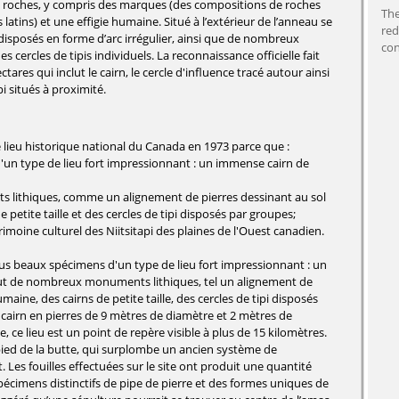
 roches, y compris des marques (des compositions de roches
The
atins) et une effigie humaine. Situé à l’extérieur de l’anneau se
red
 disposés en forme d’arc irrégulier, ainsi que de nombreux
con
s cercles de tipis individuels. La reconnaissance officielle fait
ares qui inclut le cairn, le cercle d'influence tracé autour ainsi
i situés à proximité.
é lieu historique national du Canada en 1973 parce que :
d'un type de lieu fort impressionnant : un immense cairn de
s lithiques, comme un alignement de pierres dessinant au sol
petite taille et des cercles de tipi disposés par groupes;
imoine culturel des Niitsitapi des plaines de l'Ouest canadien.
plus beaux spécimens d'un type de lieu fort impressionnant : un
clut de nombreux monuments lithiques, tel un alignement de
aine, des cairns de petite taille, des cercles de tipi disposés
cairn en pierres de 9 mètres de diamètre et 2 mètres de
, ce lieu est un point de repère visible à plus de 15 kilomètres.
pied de la butte, qui surplombe un ancien système de
. Les fouilles effectuées sur le site ont produit une quantité
écimens distinctifs de pipe de pierre et des formes uniques de