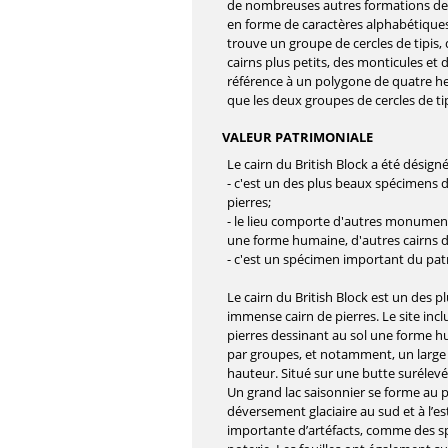
de nombreuses autres formations de
en forme de caractères alphabétiques l
trouve un groupe de cercles de tipis,
cairns plus petits, des monticules et de
référence à un polygone de quatre hect
que les deux groupes de cercles de tip
VALEUR PATRIMONIALE
Le cairn du British Block a été désign
- c'est un des plus beaux spécimens 
pierres;
- le lieu comporte d'autres monument
une forme humaine, d'autres cairns de 
- c'est un spécimen important du patr
Le cairn du British Block est un des 
immense cairn de pierres. Le site in
pierres dessinant au sol une forme hum
par groupes, et notamment, un large 
hauteur. Situé sur une butte surélevée
Un grand lac saisonnier se forme au 
déversement glaciaire au sud et à l’est
importante d’artéfacts, comme des sp